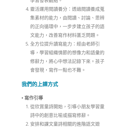
學習發表觀點。
靈活運用閱讀養分：透過閱讀養成蒐
集素材的能力，由閱讀、討論、思辨
的正向循環中，一步步建立孩子的語
文能力，改善寫作材料匱乏問題。
全方位提升讀寫能力：經由老師引
導，學習組織情節的想像力和語彙的
修辭力，將心中想法記錄下來。孩子
會發現，寫作一點也不難。
我們的上課方式
• 寫作引導
從欣賞童詩開始，引導小朋友學習童
詩中的創意比喻或描寫修辭。
安排和課文童詩相關的進階語文遊