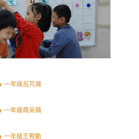
一年級呂芃儀
一年級周采蘋
一年級王宥勳