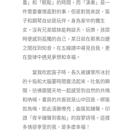
重」和「輕鬆」的時間，而「演奏」是一
件需要審慎面對的事，但是對我來說，笛
子和鋼琴自幼是玩伴。身為家中的獨生
女，沒有兄弟姐妹能夠談天、玩樂，孩提
時便感到孤獨的自己，某日就在那黑白鍵
之間找到知音，在五線譜中尋見自我，更
在旋律中遇見夢想和幸福。
當我吹起笛子時，長久被課業所冰封
的十指和大腦霎時間靈活起來，吐氣的瞬
間，彷彿跟隨天地一起感受到自然的共鳴
和吶喊。書房的共振就是山中回音，梆笛
如鳥鳴，如此清脆嘹亮；曲笛如鐘聲，印
證「夜半鐘聲到客船」的寂寥詩境。這樣
多情卻享受的我，是多麼幸福！