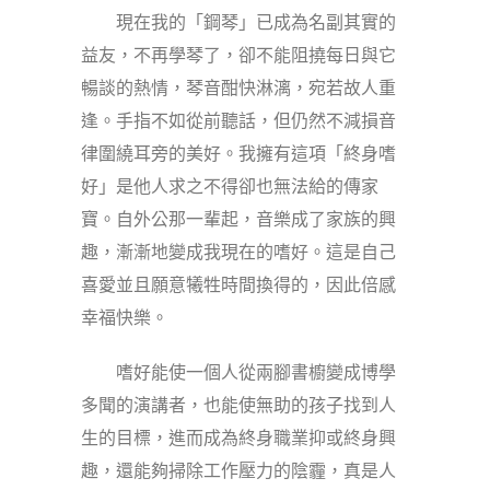
現在我的「鋼琴」已成為名副其實的
益友，不再學琴了，卻不能阻撓每日與它
暢談的熱情，琴音酣快淋漓，宛若故人重
逢。手指不如從前聽話，但仍然不減損音
律圍繞耳旁的美好。我擁有這項「終身嗜
好」是他人求之不得卻也無法給的傳家
寶。自外公那一輩起，音樂成了家族的興
趣，漸漸地變成我現在的嗜好。這是自己
喜愛並且願意犧牲時間換得的，因此倍感
幸福快樂。
嗜好能使一個人從兩腳書櫥變成博學
多聞的演講者，也能使無助的孩子找到人
生的目標，進而成為終身職業抑或終身興
趣，還能夠掃除工作壓力的陰霾，真是人