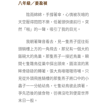
八年級／姜盈禎
陰雨綿綿，手撐著傘，心情被灰暗的
天空壓得悶悶不樂，低著頭快速前行。突
然「啪」的一聲，吸引了我的目光。
我朝著聲音看去，見一隻燕子逕往街
頭騎樓上方的一角飛去，那兒有一個大約
飯碗大的鳥巢。那隻燕子一接近鳥巢，瞬
間七隻雛鳥從巢中探出頭來，圓滾滾的黑
眸骨碌碌的轉著，張大鳥喙嗷嗷待哺。只
見從外頭飛進騎樓的那隻燕子將口中的小
蟲子一一分給幼鳥，七隻幼鳥彼此擠著，
爭先恐後的搶食物，彷彿沒吃到便是世界
末日一般。