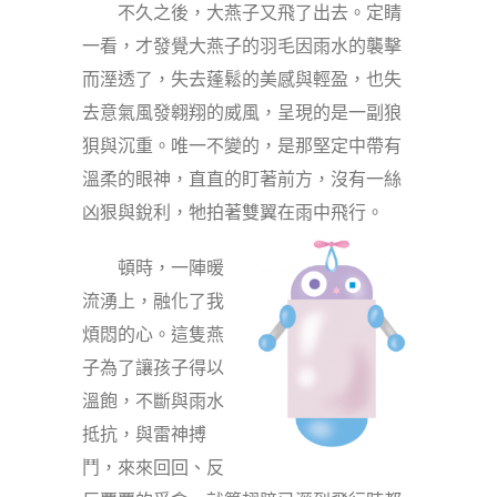
不久之後，大燕子又飛了出去。定睛
一看，才發覺大燕子的羽毛因雨水的襲擊
而溼透了，失去蓬鬆的美感與輕盈，也失
去意氣風發翱翔的威風，呈現的是一副狼
狽與沉重。唯一不變的，是那堅定中帶有
溫柔的眼神，直直的盯著前方，沒有一絲
凶狠與銳利，牠拍著雙翼在雨中飛行。
頓時，一陣暖
流湧上，融化了我
煩悶的心。這隻燕
子為了讓孩子得以
溫飽，不斷與雨水
抵抗，與雷神搏
鬥，來來回回、反