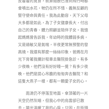
反覆覆的覓食，就算翅膀已溼到飛行時都
會噴出水花，牠仍在所不惜、義無反顧的
堅守使命與責任。我為此動容，天下父母
大多都是如此，為了子女健康長大，付出
自己的青春、體力照顧並陪伴子女。我憶
起媽媽曾告訴我，年幼時的我體弱多病，
又是過敏又是氣喘，半夜更常無預警的發
高燒。我還有那麼一絲絲印象，爸媽在月
光下背著我攔計程車去醫院掛急診。有多
少夜晚，他們沒有好好睡一覺？有多少夜
晚，他們是提心吊膽的匆匆奔去醫院？和
這隻大燕子一樣，都有一顆愛子女的心。
雨滴仍不停落至地面，傘頂著的一片
天空仍然灰暗，但我心中的烏雲卻已散
去，陽光溫暖了我的心房。只因，在街頭