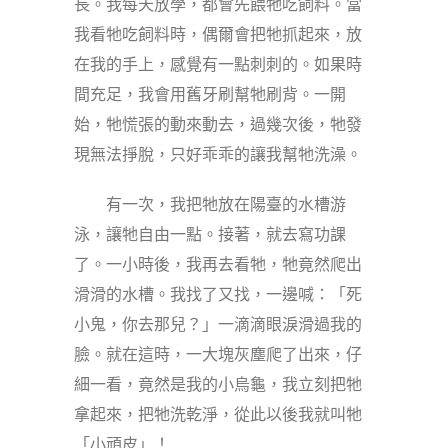
長。我每天放學，都會先餵牠吃飼料。當
我看牠吃飼料時，偶爾會把牠抓起來，放
在我的手上，感覺有一點刺刺的。如果時
間充足，我會用舊牙刷幫牠刷背。一開
始，牠慌張的動來動去，過幾次後，牠發
現無法掙脫，只好乖乖的讓我幫牠洗澡。
有一次，我把牠放在陽臺的水槽游
泳，讓牠自由一點。接著，就去寫功課
了。一小時後，我再去看牠，牠竟然爬出
滑滑的水槽。我找了又找，一邊喊：「死
小鬼，你去那兒？」一滴滴眼淚滑過我的
臉。就在這時，一大塊灰塵爬了出來，仔
細一看，竟然是我的小烏龜，我立刻把牠
拿起來，把牠洗乾淨，從此以後我就叫牠
「小頑皮」！