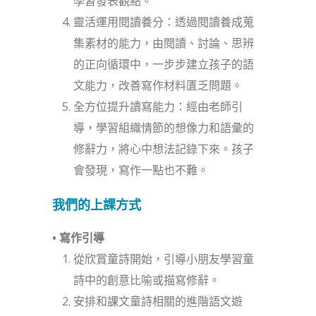
學習發表觀點。
靈活運用閱讀養分：透過閱讀養成蒐
集素材的能力，由閱讀、討論、思辨
的正向循環中，一步步建立孩子的語
文能力，改善寫作材料匱乏問題。
全方位提升讀寫能力：經由老師引
導，學習組織情節的想像力和語彙的
修辭力，將心中想法記錄下來。孩子
會發現，寫作一點也不難。
我們的上課方式
• 寫作引導
從欣賞童詩開始，引導小朋友學習童
詩中的創意比喻或描寫修辭。
安排和課文童詩相關的進階語文遊