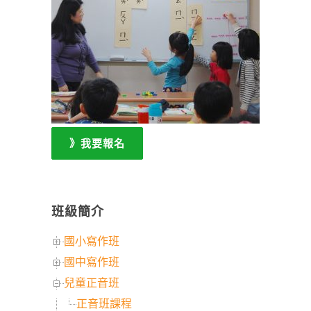
》我要報名
班級簡介
國小寫作班
國中寫作班
兒童正音班
正音班課程