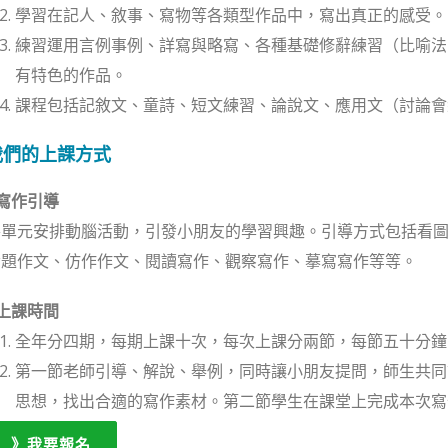
學習在記人、敘事、寫物等各類型作品中，寫出真正的感受。
練習運用言例事例、詳寫與略寫、各種基礎修辭練習（比喻法
有特色的作品。
課程包括記敘文、童詩、短文練習、論說文、應用文（討論會
我們的上課方式
 寫作引導
各單元安排動腦活動，引發小朋友的學習興趣。引導方式包括看
命題作文、仿作作文、閱讀寫作、觀察寫作、摹寫寫作等等。
 上課時間
全年分四期，每期上課十次，每次上課分兩節，每節五十分鐘
第一節老師引導、解說、舉例，同時讓小朋友提問，師生共同
思想，找出合適的寫作素材。第二節學生在課堂上完成本次寫
》我要報名